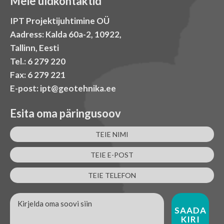
Meie üldkontaktid
IPT Projektijuhtimine OÜ
Aadress: Kalda 60a-2, 10922,
Tallinn, Eesti
Tel.: 6 279 220
Fax: 6 279 221
E-post: ipt@geotehnika.ee
Esita oma päringusoov