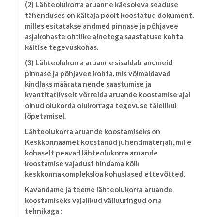
(2) Lähteolukorra aruanne käesoleva seaduse
tähenduses on käitaja poolt koostatud dokument,
milles esitatakse andmed pinnase ja põhjavee
asjakohaste ohtlike ainetega saastatuse kohta
käitise tegevuskohas.
(3) Lähteolukorra aruanne sisaldab andmeid
pinnase ja põhjavee kohta, mis võimaldavad
kindlaks määrata nende saastumise ja
kvantitatiivselt võrrelda aruande koostamise ajal
olnud olukorda olukorraga tegevuse täielikul
lõpetamisel.
Lähteolukorra aruande koostamiseks on
Keskkonnaamet koostanud juhendmaterjali, mille
kohaselt peavad lähteolukorra aruande
koostamise vajadust hindama kõik
keskkonnakompleksloa kohuslased ettevõtted.
Kavandame ja teeme lähteolukorra aruande
koostamiseks vajalikud väliuuringud oma
tehnikaga :