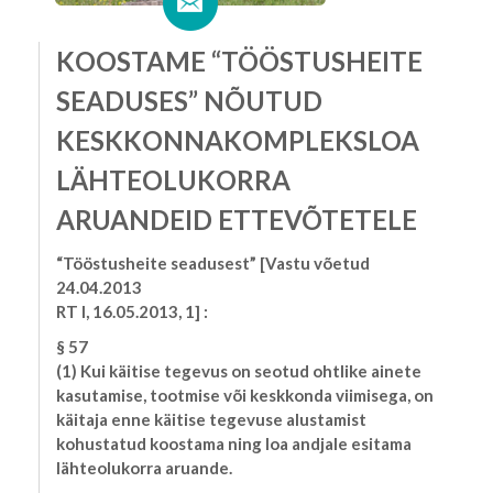
KOOSTAME “TÖÖSTUSHEITE
SEADUSES” NÕUTUD
KESKKONNAKOMPLEKSLOA
LÄHTEOLUKORRA
ARUANDEID ETTEVÕTETELE
“Tööstusheite seadusest” [Vastu võetud
24.04.2013
RT I, 16.05.2013, 1] :
§ 57
(1) Kui käitise tegevus on seotud ohtlike ainete
kasutamise, tootmise või keskkonda viimisega, on
käitaja enne käitise tegevuse alustamist
kohustatud koostama ning loa andjale esitama
lähteolukorra aruande.