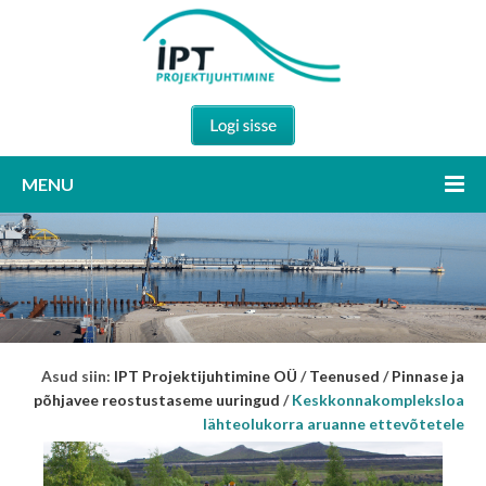
MENU
Asud siin:
IPT Projektijuhtimine OÜ
/
Teenused
/
Pinnase ja
põhjavee reostustaseme uuringud
/
Keskkonnakompleksloa
lähteolukorra aruanne ettevõtetele