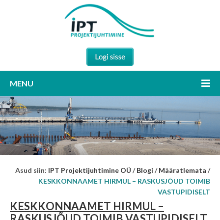
MENU
Asud siin:
IPT Projektijuhtimine OÜ
/
Blogi
/
Määratlemata
/
KESKKONNAAMET HIRMUL – RASKUSJÕUD TOIMIB
VASTUPIDISELT
KESKKONNAAMET HIRMUL –
RASKUSJÕUD TOIMIB VASTUPIDISELT