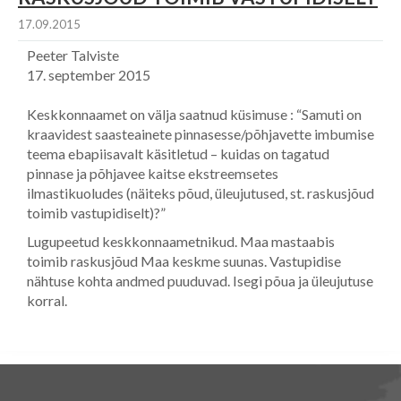
17.09.2015
Peeter Talviste
17. september 2015
Keskkonnaamet on välja saatnud küsimuse : “Samuti on
kraavidest saasteainete pinnasesse/põhjavette imbumise
teema ebapiisavalt käsitletud – kuidas on tagatud
pinnase ja põhjavee kaitse ekstreemsetes
ilmastikuoludes (näiteks põud, üleujutused, st. raskusjõud
toimib vastupidiselt)?”
Lugupeetud keskkonnaametnikud. Maa mastaabis
toimib raskusjõud Maa keskme suunas. Vastupidise
nähtuse kohta andmed puuduvad. Isegi põua ja üleujutuse
korral.